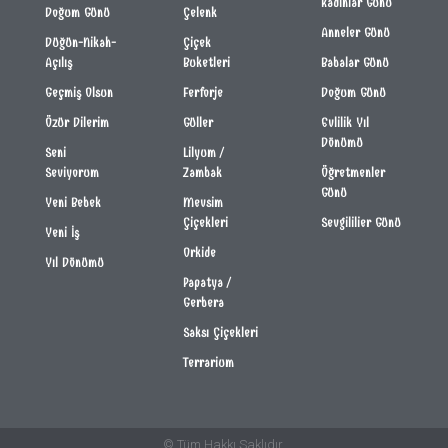
Kadınlar Günü
Doğum Günü
Çelenk
Anneler Günü
Düğün-Nikah-
Çiçek
Açılış
Buketleri
Babalar Günü
Geçmiş Olsun
Ferforje
Doğum Günü
Özür Dilerim
Güller
Evlilik Yıl
Dönümü
Seni
Lilyum /
Seviyorum
Zambak
Öğretmenler
Günü
Yeni Bebek
Mevsim
Çiçekleri
Sevgililier Günü
Yeni İş
Orkide
Yıl Dönümü
Papatya /
Gerbera
Saksı Çiçekleri
Terrarium
© Tüm Hakkı Saklıdır.