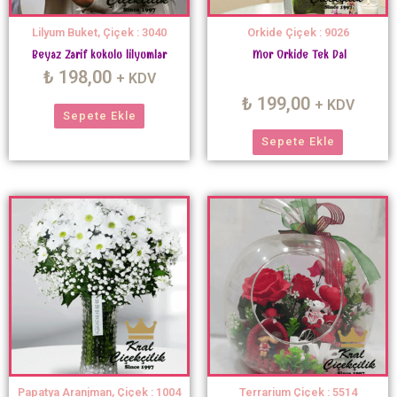
Lilyum Buket, Çiçek : 3040
Orkide Çiçek : 9026
Beyaz Zarif kokulu lilyumlar
Mor Orkide Tek Dal
₺
198,00
+ KDV
₺
199,00
+ KDV
Sepete Ekle
Sepete Ekle
Papatya Aranjman, Çiçek : 1004
Terrarium Çiçek : 5514