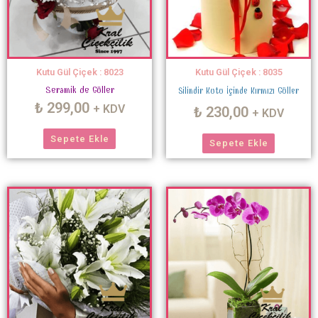
Kutu Gül Çiçek : 8023
Kutu Gül Çiçek : 8035
Seramik de Güller
Silindir Kutu İçinde Kırmızı Güller
₺
299,00
+ KDV
₺
230,00
+ KDV
Sepete Ekle
Sepete Ekle