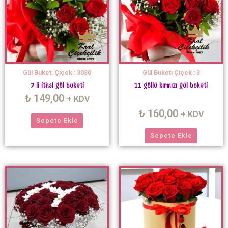
Gül Buket, Çiçek : 3030
Gül Buketi Çiçek : 3
7 li ithal gül buketi
11 güllü kırmızı gül buketi
₺
149,00
+ KDV
₺
160,00
+ KDV
Sepete Ekle
Sepete Ekle