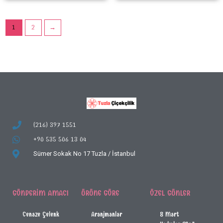
1
2
→
(216) 397 1551
+90 535 506 13 04
Sümer Sokak No 17
Tuzla / İstanbul
GÖNDERIM AMACI
ÜRÜNE GÖRE
ÖZEL GÜNLER
Cenaze Çelenk
Aranjmanlar
8 Mart