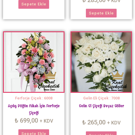
+ KDV
Sepete Ekle
Sepete Ekle
Ferforje Çiçek : 6008
Gelin Eli Çiçek : 7008
Açılış Düğün Nikah İçin Ferforje
Gelin El Çiçeği Beyaz Güller
Çiçeği
₺
699,00
+ KDV
₺
265,00
+ KDV
Sepete Ekle