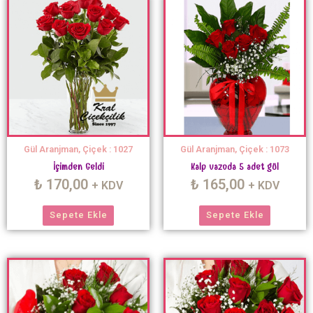
Gül Aranjman, Çiçek : 1027
Gül Aranjman, Çiçek : 1073
İçimden Geldi
Kalp vazoda 5 adet gül
₺
170,00
₺
165,00
+ KDV
+ KDV
Sepete Ekle
Sepete Ekle