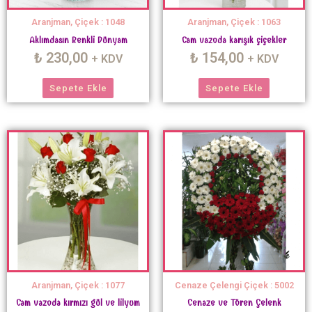
Aranjman, Çiçek : 1048
Aranjman, Çiçek : 1063
Aklımdasın Renkli Dünyam
Cam vazoda karışık çiçekler
₺
230,00
₺
154,00
+ KDV
+ KDV
Sepete Ekle
Sepete Ekle
Aranjman, Çiçek : 1077
Cenaze Çelengi Çiçek : 5002
Cam vazoda kırmızı gül ve lilyum
Cenaze ve Tören Çelenk