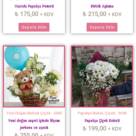
Vazoda Papatya Demeti
Biricik Aşkıma
₺
175,00
₺
215,00
+ KDV
+ KDV
Sepete Ekle
Sepete Ekle
Yeni Doğan Bebek Çiçek : 2005
Papatya Buket, Çiçek : 3049
Yeni dogan sepet içinde lilyum
Papatya Çiçek Buketi
₺
199,00
jerbera ve ayıcık
+ KDV
₺
255,00
+ KDV