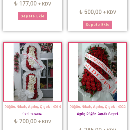
₺
177,00
+ KDV
₺
500,00
+ KDV
Sepete Ekle
Sepete Ekle
Düğün, Nikah, Açılış, Çiçek : 4014
Düğün, Nikah, Açılış, Çiçek : 4022
Özel tasarım
Açılış Düğün Ayaklı Sepet
₺
700,00
+ KDV
₺
285,00