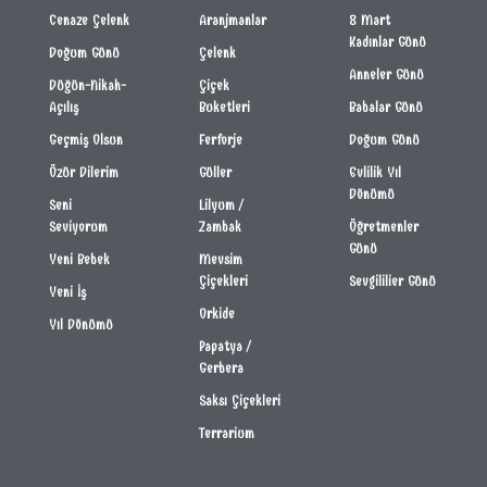
Cenaze Çelenk
Aranjmanlar
8 Mart
Kadınlar Günü
Doğum Günü
Çelenk
Anneler Günü
Düğün-Nikah-
Çiçek
Açılış
Buketleri
Babalar Günü
Geçmiş Olsun
Ferforje
Doğum Günü
Özür Dilerim
Güller
Evlilik Yıl
Dönümü
Seni
Lilyum /
Seviyorum
Zambak
Öğretmenler
Günü
Yeni Bebek
Mevsim
Çiçekleri
Sevgililier Günü
Yeni İş
Orkide
Yıl Dönümü
Papatya /
Gerbera
Saksı Çiçekleri
Terrarium