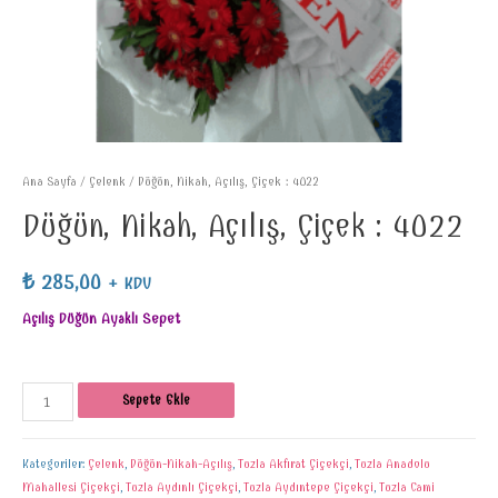
Ana Sayfa
/
Çelenk
/ Düğün, Nikah, Açılış, Çiçek : 4022
Düğün, Nikah, Açılış, Çiçek : 4022
₺
285,00
+ KDV
Açılış Düğün Ayaklı Sepet
Sepete Ekle
Kategoriler:
Çelenk
,
Düğün-Nikah-Açılış
,
Tuzla Akfırat Çiçekçi
,
Tuzla Anadolu
Mahallesi Çiçekçi
,
Tuzla Aydınlı Çiçekçi
,
Tuzla Aydıntepe Çiçekçi
,
Tuzla Cami