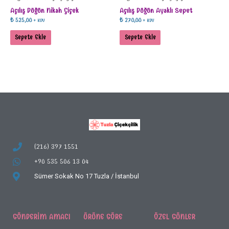
Açılış Düğün Nikah Çiçek
Açılış Düğün Ayaklı Sepet
₺
525,00
₺
270,00
+ KDV
+ KDV
Sepete Ekle
Sepete Ekle
(216) 397 1551
+90 535 506 13 04
Sümer Sokak No 17
Tuzla / İstanbul
GÖNDERIM AMACI
ÜRÜNE GÖRE
ÖZEL GÜNLER