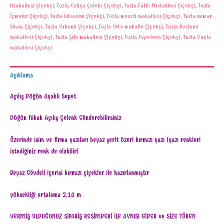
Mahallesi Çiçekçi
,
Tuzla Evliya Çelebi Çiçekçi
,
Tuzla Fatih Mahallesi Çiçekçi
,
Tuzla
İçmeler Çiçekçi
,
Tuzla İstasyon Çiçekçi
,
Tuzla mescit mahallesi Çiçekçi
,
Tuzla mimar
Sinan Çiçekçi
,
Tuzla Orhanlı Çiçekçi
,
Tuzla Orta mahalle Çiçekçi
,
Tuzla Postane
mahallesi Çiçekçi
,
Tuzla Şifa mahallesi Çiçekçi
,
Tuzla Tepeören Çiçekçi
,
Tuzla Yayla
mahallesi Çiçekçi
Açıklama
Açılış Düğün Ayaklı Sepet
Düğün Nikah Açılış Çelenk Gönderebilirsiniz
Üzerinde isim ve firma yazıları beyaz şerit üzeri kırmızı yazı (yazı renkleri
istediğiniz renk de olabilir)
Beyaz Gövdeli içerisi kırmızı çiçekler ile hazırlanmıştır
yüksekliği ortalama 2,10 m
VERMİŞ OLDUĞUNUZ SİPARİŞ RESİMDEKİ İLE AYNISI GİDER ve SİZE TÖREN