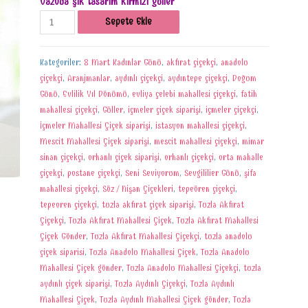
Vazoda şık tasarım kırmızı güller
Sepete Ekle
Kategoriler:
8 Mart Kadınlar Günü
,
akfırat çiçekçi
,
anadolu
çiçekçi
,
Aranjmanlar
,
aydınlı çiçekçi
,
aydıntepe çiçekçi
,
Doğum
Günü
,
Evlilik Yıl Dönümü
,
evliya çelebi mahallesi çiçekçi
,
fatih
mahallesi çiçekçi
,
Güller
,
içmeler çiçek siparişi
,
içmeler çiçekçi
,
İçmeler Mahallesi Çiçek siparişi
,
istasyon mahallesi çiçekçi
,
Mescit Mahallesi Çiçek siparişi
,
mescit mahallesi çiçekçi
,
mimar
sinan çiçekçi
,
orhanlı çiçek siparişi
,
orhanlı çiçekçi
,
orta mahalle
çiçekçi
,
postane çiçekçi
,
Seni Seviyorum
,
Sevgililier Günü
,
şifa
mahallesi çiçekçi
,
Söz / Nişan Çiçekleri
,
tepeören çiçekçi
,
tepeoren çiçekçi
,
tuzla akfırat çiçek siparişi
,
Tuzla Akfırat
Çiçekçi
,
Tuzla Akfırat Mahallesi Çiçek
,
Tuzla Akfırat Mahallesi
Çiçek Gönder
,
Tuzla Akfırat Mahallesi Çiçekçi
,
tuzla anadolu
çiçek siparisi
,
Tuzla Anadolu Mahallesi Çiçek
,
Tuzla Anadolu
Mahallesi Çiçek gönder
,
Tuzla Anadolu Mahallesi Çiçekçi
,
tuzla
aydınlı çiçek siparişi
,
Tuzla Aydınlı Çiçekçi
,
Tuzla Aydınlı
Mahallesi Çiçek
,
Tuzla Aydınlı Mahallesi Çiçek gönder
,
Tuzla