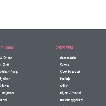
IM AMACI
ÜRÜNE GÖRE
ze Çelenk
Aranjmanlar
m Günü
Çelenk
-Nikah-Açılış
Çiçek Buketleri
ş Olsun
Ferforje
Dilerim
Güller
 Seviyorum
Lilyum / Zambak
Bebek
Mevsim Çiçekleri