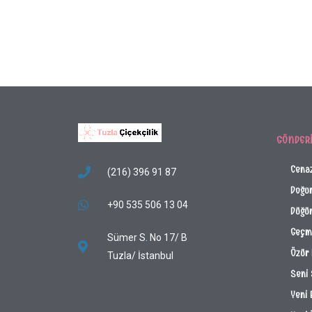
GÖNDER
Cena
(216) 396 91 87
Doğu
+90 535 506 13 04
Düğün
Geçmi
Sümer S. No 17/ B
Özür 
Tuzla/ İstanbul
Seni
Yeni 