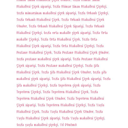
Mimar Sinan Mahallesi Çiçek Gönder
,
Tuzla Mimar Sinan
Mahallesi Çiçek siparişi
,
Tuzla Mimar Sinan Mahallesi Çiçekçi
,
tuzla mimarsinan mahallesi çiçek siparişi
,
Tuzla Orhanlı Çiçekçi
,
Tuzla Orhanlı Mahallesi Çiçek
,
Tuzla Orhanlı Mahallesi Çiçek
Gönder
,
Tuzla Orhanlı Mahallesi Çiçek Siparişi
,
Tuzla Orhanlı
Mahallesi Çiçekçi
,
tuzla orta mahalle çiçek siparişi
,
Tuzla Orta
mahalle Çiçekçi
,
Tuzla Orta Mahallesi Çiçek
,
Tuzla Orta
Mahallesi Çiçek siparişi
,
Tuzla Orta Mahallesi Çiçekçi
,
Tuzla
Postane Mahallesi Çiçek
,
Tuzla Postane Mahallesi Çiçek gönder
,
tuzla postane mahallesi çiçek siparişi
,
Tuzla Postane Mahallesi
Çiçek siparişi
,
Tuzla Postane mahallesi Çiçekçi
,
Tuzla Şifa
Mahallesi Çiçek
,
Tuzla Şifa Mahallesi Çiçek Gönder
,
tuzla şifa
mahallesi çiçek siparişi
,
Tuzla Şifa Mahallesi Çiçek siparişi
,
Tuzla
Şifa mahallesi Çiçekçi
,
tuzla tepeören çiçek siparişi
,
Tuzla
Tepeören Çiçekçi
,
Tuzla Tepeören Mahallesi Çiçek
,
Tuzla
Tepeören Mahallesi Çiçek Gönder
,
Tuzla Tepeören Mahallesi
Çiçek siparişi
,
Tuzla Tepeören Mahallesi Çiçekçi
,
Tuzla Yayla
Mahallesi Çiçek
,
Tuzla Yayla Mahallesi Çiçek Gönder
,
Tuzla
Yayla Mahallesi Çiçek siparişi
,
Tuzla Yayla mahallesi Çiçekçi
,
tuzla yayla mahallesi çiçekçi
,
Yıl Dönümü