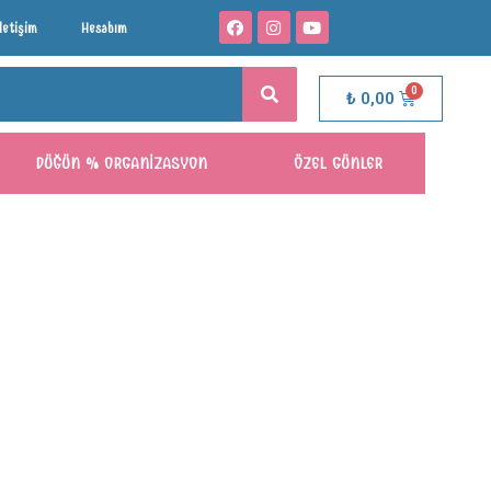
İletişim
Hesabım
₺
0,00
DÜĞÜN % ORGANIZASYON
ÖZEL GÜNLER