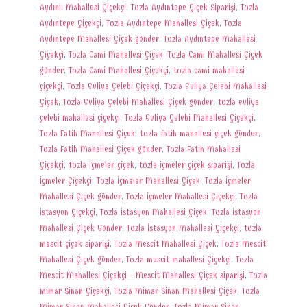
Aydınlı Mahallesi Çiçekçi
,
Tuzla Aydıntepe Çiçek Siparişi
,
Tuzla
Aydıntepe Çiçekçi
,
Tuzla Aydıntepe Mahallesi Çiçek
,
Tuzla
Aydıntepe Mahallesi Çiçek gönder
,
Tuzla Aydıntepe Mahallesi
Çiçekçi
,
Tuzla Cami Mahallesi Çiçek
,
Tuzla Cami Mahallesi Çiçek
gönder
,
Tuzla Cami Mahallesi Çiçekçi
,
tuzla cami mahallesi
çiçekçi
,
Tuzla Evliya Çelebi Çiçekçi
,
Tuzla Evliya Çelebi Mahallesi
Çiçek
,
Tuzla Evliya Çelebi Mahallesi Çiçek gönder
,
tuzla evliya
çelebi mahallesi çiçekçi
,
Tuzla Evliya Çelebi Mahallesi Çiçekçi
,
Tuzla Fatih Mahallesi Çiçek
,
tuzla fatih mahallesi çiçek gönder
,
Tuzla Fatih Mahallesi Çiçek gönder
,
Tuzla Fatih Mahallesi
Çiçekçi
,
tuzla içmeler çiçek
,
tuzla içmeler çiçek siparişi
,
Tuzla
İçmeler Çiçekçi
,
Tuzla İçmeler Mahallesi Çiçek
,
Tuzla İçmeler
Mahallesi Çiçek gönder
,
Tuzla İçmeler Mahallesi Çiçekçi
,
Tuzla
İstasyon Çiçekçi
,
Tuzla İstasyon Mahallesi Çiçek
,
Tuzla İstasyon
Mahallesi Çiçek Gönder
,
Tuzla İstasyon Mahallesi Çiçekçi
,
tuzla
mescit çiçek siparişi
,
Tuzla Mescit Mahallesi Çiçek
,
Tuzla Mescit
Mahallesi Çiçek gönder
,
Tuzla mescit mahallesi Çiçekçi
,
Tuzla
Mescit Mahallesi Çiçekçi - Mescit Mahallesi Çiçek siparişi
,
Tuzla
mimar Sinan Çiçekçi
,
Tuzla Mimar Sinan Mahallesi Çiçek
,
Tuzla