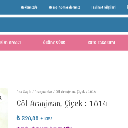
Hakkımızda
Hesap Numaralarımız
Teslimat Bilgileri
ERIM AMACI
ÜRÜNE GÖRE
KUTU TASARIMI
Ana Sayfa
/
Aranjmanlar
/ Gül Aranjman, Çiçek : 1014
Gül Aranjman, Çiçek : 1014
₺
320,00
+ KDV