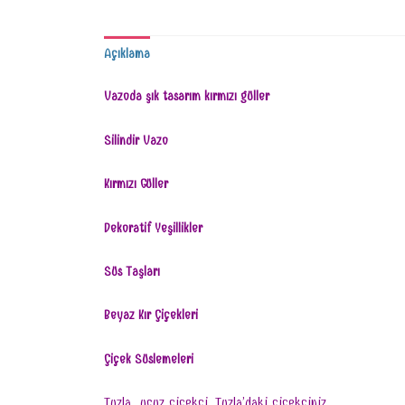
Açıklama
Vazoda şık tasarım kırmızı güller
Silindir Vazo
Kırmızı Güller
Dekoratif Yeşillikler
Süs Taşları
Beyaz Kır Çiçekleri
Çiçek Süslemeleri
Tuzla ucuz çiçekçi, Tuzla’daki çiçekçiniz