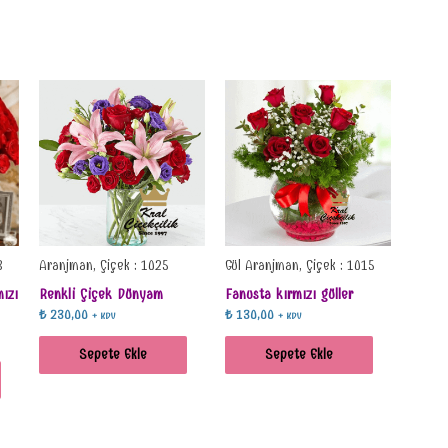
3
Aranjman, Çiçek : 1025
Gül Aranjman, Çiçek : 1015
ızı
Renkli Çiçek Dünyam
Fanusta kırmızı güller
₺
230,00
₺
130,00
+ KDV
+ KDV
Sepete Ekle
Sepete Ekle