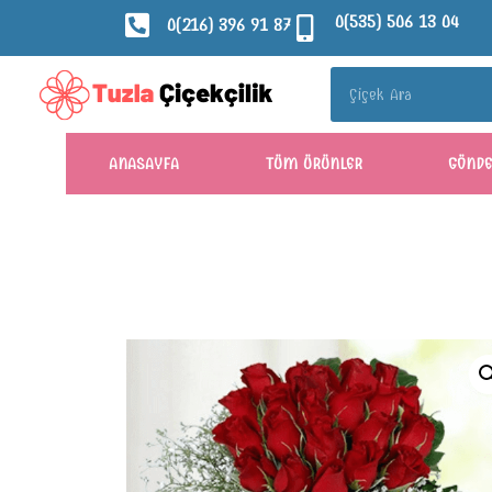
0(535) 506 13 04
0(216) 396 91 87
ANASAYFA
TÜM ÜRÜNLER
GÖND