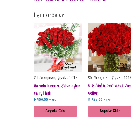
İlgili ürünler
Gül Aranjman, Çiçek : 1017
Gül Aranjman, Çiçek : 101
Vazoda kırmızı güller aşkın
VİP ÜRÜN 200 Adet Kırm
en iyi hali
Güller
₺
400,00
₺
725,00
+ KDV
+ KDV
Sepete Ekle
Sepete Ekle