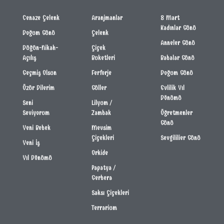
Cenaze Çelenk
Aranjmanlar
8 Mart
Kadınlar Günü
Doğum Günü
Çelenk
Anneler Günü
Düğün-Nikah-
Çiçek
Açılış
Buketleri
Babalar Günü
Geçmiş Olsun
Ferforje
Doğum Günü
Özür Dilerim
Güller
Evlilik Yıl
Dönümü
Seni
Lilyum /
Seviyorum
Zambak
Öğretmenler
Günü
Yeni Bebek
Mevsim
Çiçekleri
Sevgililier Günü
Yeni İş
Orkide
Yıl Dönümü
Papatya /
Gerbera
Saksı Çiçekleri
Terrarium