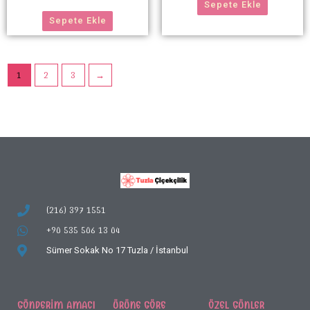
Sepete Ekle
Sepete Ekle
1
2
3
→
(216) 397 1551
+90 535 506 13 04
Sümer Sokak No 17
Tuzla / İstanbul
GÖNDERIM AMACI
ÜRÜNE GÖRE
ÖZEL GÜNLER