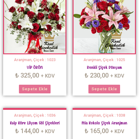
Aranjman, Çiçek : 1023
Aranjman, Çiçek : 1025
VİP ÜRÜN
Renkli Çiçek Dünyam
₺
325,00
₺
230,00
+ KDV
+ KDV
Sepete Ekle
Sepete Ekle
Aranjman, Çiçek : 1036
Aranjman, Çiçek : 1038
Kalp Küre Lilyum Gül Çiçekleri
Mis Kokulu Çiçek Aranjman
₺
144,00
₺
165,00
+ KDV
+ KDV