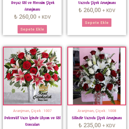
Beyaz Gül ve Mevsim Çiçek
Vazoda Çiçek Aranjmanı
₺
260,00
Aranjmanı
+ KDV
₺
260,00
+ KDV
Sepete Ekle
Sepete Ekle
Aranjman, Çiçek : 1007
Aranjman, Çiçek : 1008
Dekoratif Vazo İçinde Lilyum ve Gül
Silindir Vazoda Çiçek Aranjmanı
₺
235,00
Goncaları
+ KDV