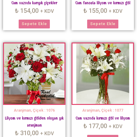
Cam vazoda karışık çiçekler
Cam fanusta lilyum ve kırmızı gül
₺
154,00
₺
155,00
+ KDV
+ KDV
Sepete Ekle
Sepete Ekle
Aranjman, Çiçek : 1076
Aranjman, Çiçek : 1077
Lilyum ve kırmızı gülden oluşan şık
Cam vazoda kırmızı gül ve lilyum
₺
177,00
aranjman
+ KDV
₺
310,00
+ KDV