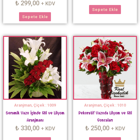
₺
299,00
+ KDV
Sepete Ekle
Sepete Ekle
Aranjman, Çiçek : 1009
Aranjman, Çiçek : 1010
Seramik Vazo İçinde Gül ve Lilyum
Dekoratif Vazoda Lilyum ve Gül
Aranjmanı
Goncaları
₺
330,00
₺
250,00
+ KDV
+ KDV