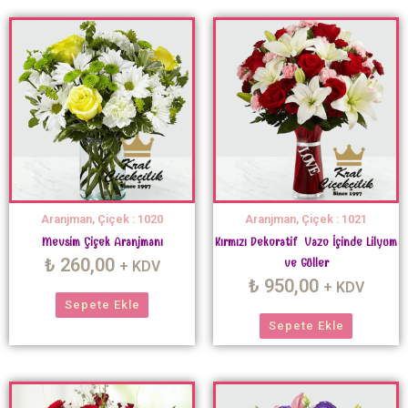
Aranjman, Çiçek : 1020
Aranjman, Çiçek : 1021
Mevsim Çiçek Aranjmanı
Kırmızı Dekoratif Vazo İçinde Lilyum
₺
260,00
ve Güller
+ KDV
₺
950,00
+ KDV
Sepete Ekle
Sepete Ekle