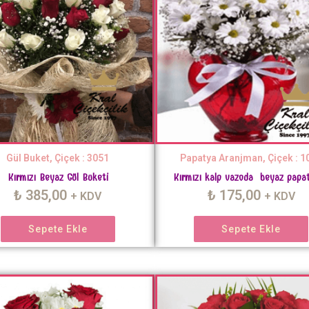
Gül Buket, Çiçek : 3051
Papatya Aranjman, Çiçek : 1
Kırmızı Beyaz Gül Buketi
Kırmızı kalp vazoda beyaz papat
₺
385,00
₺
175,00
+ KDV
+ KDV
Sepete Ekle
Sepete Ekle