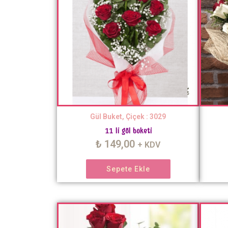
Gül Buket, Çiçek : 3029
11 li gül buketi
₺
149,00
+ KDV
Sepete Ekle