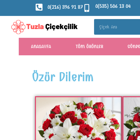
0(535) 506 13 04
0(216) 396 91 87
ANASAYFA
TÜM ÜRÜNLER
GÖND
Özür Dilerim