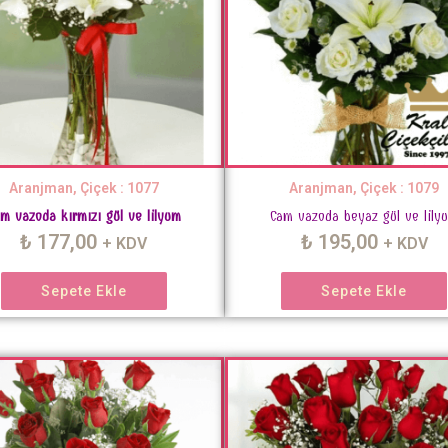
Aranjman, Çiçek : 1077
Aranjman, Çiçek : 1079
m vazoda kırmızı gül ve lilyum
Cam vazoda beyaz gül ve lily
₺
177,00
₺
195,00
+ KDV
+ KDV
Sepete Ekle
Sepete Ekle