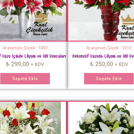
Aranjman, Çiçek : 1007
Aranjman, Çiçek : 1010
f Vazo İçinde Lilyum ve Gül Goncaları
Dekoratif Vazoda Lilyum ve Gül Go
₺
299,00
₺
250,00
+ KDV
+ KDV
Sepete Ekle
Sepete Ekle