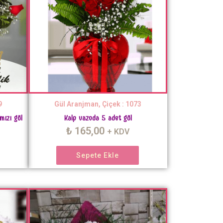
9
Gül Aranjman, Çiçek : 1073
mızı gül
Kalp vazoda 5 adet gül
₺
165,00
+ KDV
Sepete Ekle