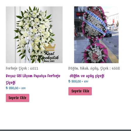
Ferforje Çiçek : 6011
Düğün, Nikah, Açılış, Çiçek : 4008
Beyaz Gül Lilyum Papatya Ferforje
düğün ve açılış çiçeği
₺
800,00
+ KDV
Çiçeği
₺
880,00
+ KDV
Sepete Ekle
Sepete Ekle