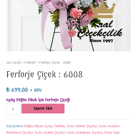
Ana Sayfa
/
Ferforje
/ Ferforje Çiçek : 6008
Ferforje Çiçek : 6008
₺
699,00
+ KDV
Açılış Düğün Nikah İçin Ferforje Çiçeği
Sepete Ekle
Kategoriler:
Düğün-Nikah-Açılış
,
Ferforje
,
Tuzla Akfırat Çiçekçi
,
Tuzla Anadolu
Mahallesi Çiçekçi
,
Tuzla Aydınlı Çiçekçi
,
Tuzla Aydıntepe Çiçekçi
,
Tuzla Cami