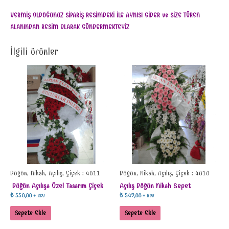
VERMİŞ OLDUĞUNUZ SİPARİŞ RESİMDEKİ İLE AYNISI GİDER ve SİZE TÖREN
ALANINDAN RESİM OLARAK GÖNDERMEKTEYİZ
İlgili ürünler
Düğün, Nikah, Açılış, Çiçek : 4011
Düğün, Nikah, Açılış, Çiçek : 4010
Düğün Açılışa Özel Tasarım Çiçek
Açılış Düğün Nikah Sepet
₺
550,00
₺
549,00
+ KDV
+ KDV
Sepete Ekle
Sepete Ekle