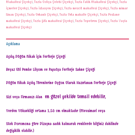
Mahallesi Çiçekçi
,
Tuzla Evliya Çelebi Çiçekçi
,
Tuzla Fatih Mahallesi Çiçekçi
,
Tuzla
İçmeler Çiçekçi
,
Tuzla İstasyon Çiçekçi
,
Tuzla mescit mahallesi Çiçekçi
,
Tuzla mimar
Sinan Çiçekçi
,
Tuzla Orhanlı Çiçekçi
,
Tuzla Orta mahalle Çiçekçi
,
Tuzla Postane
mahallesi Çiçekçi
,
Tuzla Şifa mahallesi Çiçekçi
,
Tuzla Tepeören Çiçekçi
,
Tuzla Yayla
mahallesi Çiçekçi
Açıklama
Açılış Düğün Nikah İçin Ferforje Çiçeği
Beyaz Gül Pembe Lilyum ve Papatya Ferforje Sahne Çiçeği
Düğün Nikah Açılış Törenlerine Uygun Olarak Hazırlanan Ferforje Çiçeği
en güzel şekilde temsil edebilir,
Sizi veya Firmanızı Alan
Yerden Yüksekliği ortama 1,50 cm olmaktadır (Mevsimsel veya
Stok Durumuna göre Dizayna sadık kalınarak renklerde bilginiz dahilinde
değişiklik olabilir.)