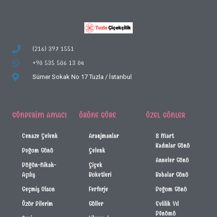
(216) 397 1551
+90 535 506 13 04
Sümer Sokak No 17
Tuzla / İstanbul
GÖNDERIM AMACI
ÜRÜNE GÖRE
ÖZEL GÜNLER
Cenaze Çelenk
Aranjmanlar
8 Mart
Kadınlar Günü
Doğum Günü
Çelenk
Anneler Günü
Düğün-Nikah-
Çiçek
Açılış
Buketleri
Babalar Günü
Geçmiş Olsun
Ferforje
Doğum Günü
Özür Dilerim
Güller
Evlilik Yıl
Dönümü