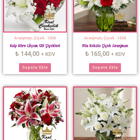
Aranjman, Çiçek : 1036
Aranjman, Çiçek : 1038
Kalp Küre Lilyum Gül Çiçekleri
Mis Kokulu Çiçek Aranjman
₺
144,00
₺
165,00
+ KDV
+ KDV
Sepete Ekle
Sepete Ekle