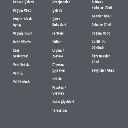
Cenaze Çelenk
Aranjmanlar
8 Mart
Kadınlar Günü
Doğum Günü
Çelenk
Anneler Günü
Düğün-Nikah-
Çiçek
Açılış
Buketleri
Babalar Günü
Geçmiş Olsun
Ferforje
Doğum Günü
Özür Dilerim
Güller
Evlilik Yıl
Dönümü
Seni
Lilyum /
Seviyorum
Zambak
Öğretmenler
Günü
Yeni Bebek
Mevsim
Çiçekleri
Sevgililier Günü
Yeni İş
Orkide
Yıl Dönümü
Papatya /
Gerbera
Saksı Çiçekleri
Terrarium