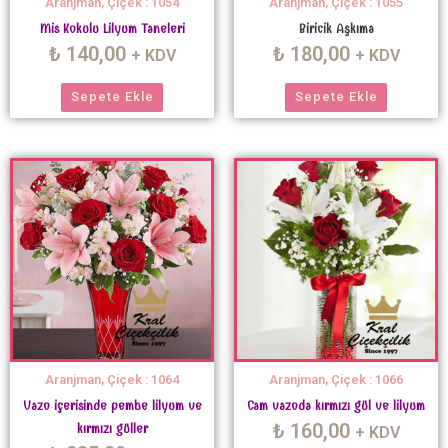
Aranjman, Çiçek : 1054
Aranjman, Çiçek : 1055
Mis Kokulu Lilyum Taneleri
Biricik Aşkıma
₺
140,00
₺
180,00
+ KDV
+ KDV
Sepete Ekle
Sepete Ekle
Aranjman, Çiçek : 1064
Aranjman, Çiçek : 1066
Vazo içerisinde pembe lilyum ve
Cam vazoda kırmızı gül ve lilyum
₺
160,00
kırmızı güller
+ KDV