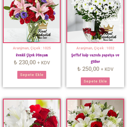
Aranjman, Çiçek : 1025
Aranjman, Çiçek : 1032
Renkli Çiçek Dünyam
Şeffaf kalp vazoda papatya ve
₺
230,00
güller
+ KDV
₺
250,00
+ KDV
Sepete Ekle
Sepete Ekle