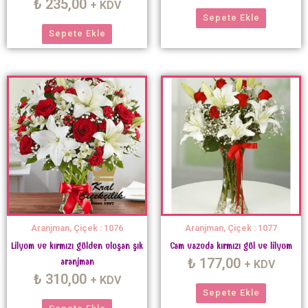
₺
235,00
+ KDV
Sepete Ekle
Sepete Ekle
Aranjman, Çiçek : 1076
Aranjman, Çiçek : 1077
Lilyum ve kırmızı gülden oluşan şık
Cam vazoda kırmızı gül ve lilyum
₺
177,00
aranjman
+ KDV
₺
310,00
+ KDV
Sepete Ekle