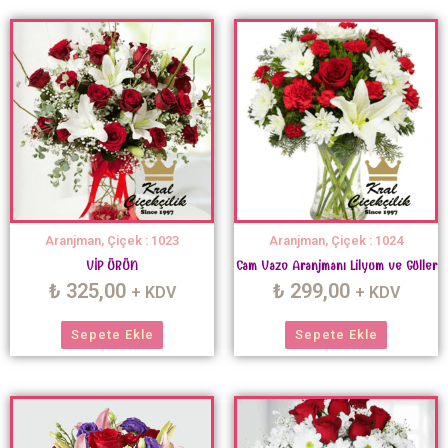
Aranjman, Çiçek : 1023
Aranjman, Çiçek : 1024
VİP ÜRÜN
Cam Vazo Aranjmanı Lilyum ve Güller
₺
325,00
₺
299,00
+ KDV
+ KDV
Sepete Ekle
Sepete Ekle