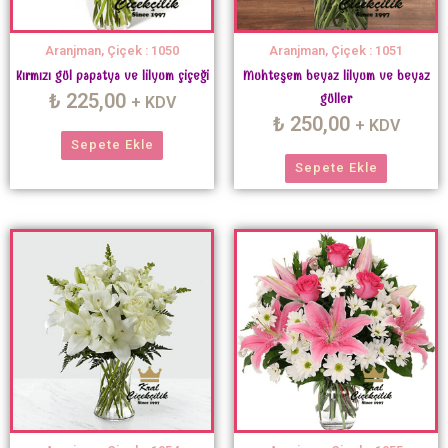
Aranjman, Çiçek : 1050
Aranjman, Çiçek : 1051
Kırmızı gül papatya ve lilyum çiçeği
Muhteşem beyaz lilyum ve beyaz
₺
225,00
güller
+ KDV
₺
250,00
+ KDV
Sepete Ekle
Sepete Ekle