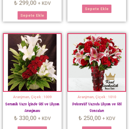
₺
299,00
+ KDV
Sepete Ekle
Sepete Ekle
Aranjman, Çiçek : 1009
Aranjman, Çiçek : 1010
Seramik Vazo İçinde Gül ve Lilyum
Dekoratif Vazoda Lilyum ve Gül
Aranjmanı
Goncaları
₺
330,00
₺
250,00
+ KDV
+ KDV