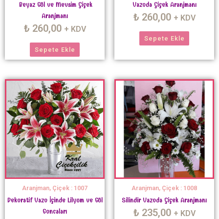
Beyaz Gül ve Mevsim Çiçek
Vazoda Çiçek Aranjmanı
₺
260,00
Aranjmanı
+ KDV
₺
260,00
+ KDV
Sepete Ekle
Sepete Ekle
Aranjman, Çiçek : 1007
Aranjman, Çiçek : 1008
Dekoratif Vazo İçinde Lilyum ve Gül
Silindir Vazoda Çiçek Aranjmanı
₺
235,00
Goncaları
+ KDV