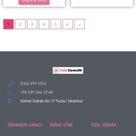
Sepete Ekle
1
2
3
4
5
6
→
(216) 397 1551
+90 535 506 13 04
Sümer Sokak No 17
Tuzla / İstanbul
GÖNDERIM AMACI
ÜRÜNE GÖRE
ÖZEL GÜNLER