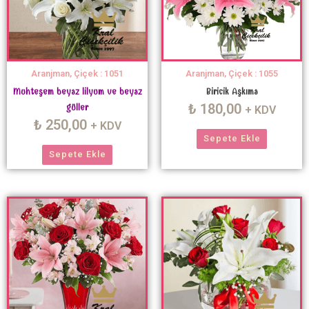
Aranjman, Çiçek : 1051
Aranjman, Çiçek : 1055
Muhteşem beyaz lilyum ve beyaz
Biricik Aşkıma
₺
180,00
güller
+ KDV
₺
250,00
+ KDV
Sepete Ekle
Sepete Ekle