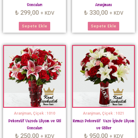
Goncaları
Aranjmanı
₺
299,00
₺
330,00
+ KDV
+ KDV
Sepete Ekle
Sepete Ekle
Aranjman, Çiçek : 1010
Aranjman, Çiçek : 1021
Dekoratif Vazoda Lilyum ve Gül
Kırmızı Dekoratif Vazo İçinde Lilyum
Goncaları
ve Güller
₺
250,00
₺
950,00
+ KDV
+ KDV