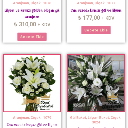
Aranjman, Çiçek : 1076
Aranjman, Çiçek : 1077
Lilyum ve kırmızı gülden oluşan şık
Cam vazoda kırmızı gül ve lilyum
₺
177,00
aranjman
+ KDV
₺
310,00
+ KDV
Sepete Ekle
Sepete Ekle
Aranjman, Çiçek : 1079
Gül Buket, Lilyum Buket, Çiçek :
3024
Cam vazoda beyaz gül ve lilyum