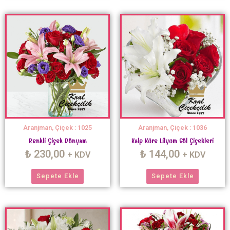
Aranjman, Çiçek : 1025
Aranjman, Çiçek : 1036
Renkli Çiçek Dünyam
Kalp Küre Lilyum Gül Çiçekleri
₺
230,00
₺
144,00
+ KDV
+ KDV
Sepete Ekle
Sepete Ekle