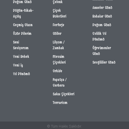
Doğum Günü
Çelenk
Anneler Günü
Düğün-Nikah-
Çiçek
Açılış
Buketleri
Babalar Günü
Geçmiş Olsun
Ferforje
Doğum Günü
Özür Dilerim
Güller
Evlilik Yıl
Dönümü
Seni
Lilyum /
Seviyorum
Zambak
Öğretmenler
Günü
Yeni Bebek
Mevsim
Çiçekleri
Sevgililier Günü
Yeni İş
Orkide
Yıl Dönümü
Papatya /
Gerbera
Saksı Çiçekleri
Terrarium
© Tüm Hakkı Saklıdır.