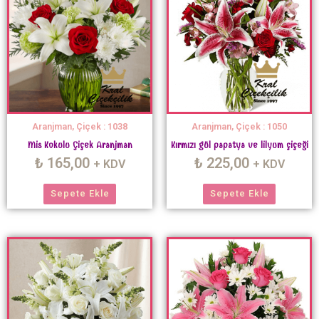
Aranjman, Çiçek : 1038
Aranjman, Çiçek : 1050
Mis Kokulu Çiçek Aranjman
Kırmızı gül papatya ve lilyum çiçeği
₺
165,00
₺
225,00
+ KDV
+ KDV
Sepete Ekle
Sepete Ekle