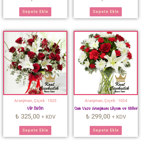
Sepete Ekle
Sepete Ekle
Aranjman, Çiçek : 1023
Aranjman, Çiçek : 1024
VİP ÜRÜN
Cam Vazo Aranjmanı Lilyum ve Güller
₺
325,00
₺
299,00
+ KDV
+ KDV
Sepete Ekle
Sepete Ekle