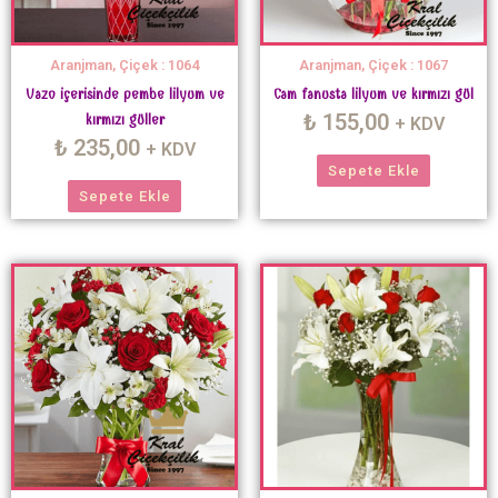
Aranjman, Çiçek : 1064
Aranjman, Çiçek : 1067
Vazo içerisinde pembe lilyum ve
Cam fanusta lilyum ve kırmızı gül
₺
155,00
kırmızı güller
+ KDV
₺
235,00
+ KDV
Sepete Ekle
Sepete Ekle