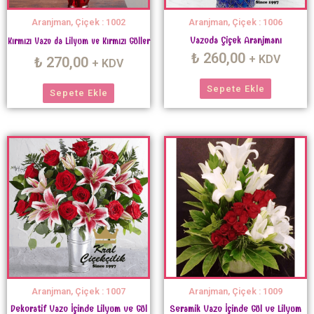
Aranjman, Çiçek : 1002
Aranjman, Çiçek : 1006
Vazoda Çiçek Aranjmanı
Kırmızı Vazo da Lilyum ve Kırmızı Güller
₺
260,00
+ KDV
₺
270,00
+ KDV
Sepete Ekle
Sepete Ekle
Aranjman, Çiçek : 1007
Aranjman, Çiçek : 1009
Dekoratif Vazo İçinde Lilyum ve Gül
Seramik Vazo İçinde Gül ve Lilyum