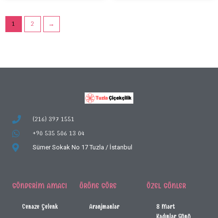
1
2
→
(216) 397 1551
+90 535 506 13 04
Sümer Sokak No 17
Tuzla / İstanbul
GÖNDERIM AMACI
ÜRÜNE GÖRE
ÖZEL GÜNLER
Cenaze Çelenk
Aranjmanlar
8 Mart
Kadınlar Günü