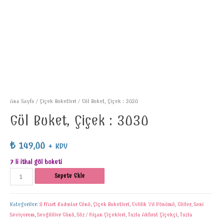
Ana Sayfa
/
Çiçek Buketleri
/ Gül Buket, Çiçek : 3030
Gül Buket, Çiçek : 3030
₺
149,00
+ KDV
7 li ithal gül buketi
Sepete Ekle
Kategoriler:
8 Mart Kadınlar Günü
,
Çiçek Buketleri
,
Evlilik Yıl Dönümü
,
Güller
,
Seni
Seviyorum
,
Sevgililier Günü
,
Söz / Nişan Çiçekleri
,
Tuzla Akfırat Çiçekçi
,
Tuzla