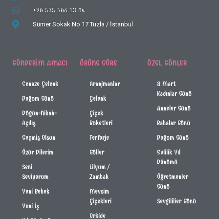
+90 535 506 13 04
Sümer Sokak No 17
Tuzla / İstanbul
GÖNDERIM AMACI
ÜRÜNE GÖRE
ÖZEL GÜNLER
Cenaze Çelenk
Aranjmanlar
8 Mart
Kadınlar Günü
Doğum Günü
Çelenk
Anneler Günü
Düğün-Nikah-
Çiçek
Açılış
Buketleri
Babalar Günü
Geçmiş Olsun
Ferforje
Doğum Günü
Özür Dilerim
Güller
Evlilik Yıl
Dönümü
Seni
Lilyum /
Seviyorum
Zambak
Öğretmenler
Günü
Yeni Bebek
Mevsim
Çiçekleri
Sevgililier Günü
Yeni İş
Orkide