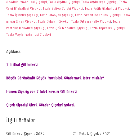
Anadolu Mahallesi Çiçekçi
,
Tuzla Aydınlı Çiçekçi
,
Tuzla Aydıntepe Çiçekçi
,
Tuzla
Cami Mahallesi Çiçekçi
,
Tuzla Evliya Çelebi Çiçekçi
,
Tuzla Fatih Mahallesi Çiçekçi
,
Tuzla İçmeler Çiçekçi
,
Tuzla İstasyon Çiçekçi
,
Tuzla mescit mahallesi Çiçekçi
,
Tuzla
mimar Sinan Çiçekçi
,
Tuzla Orhanlı Çiçekçi
,
Tuzla Orta mahalle Çiçekçi
,
Tuzla
Postane mahallesi Çiçekçi
,
Tuzla Şifa mahallesi Çiçekçi
,
Tuzla Tepeören Çiçekçi
,
Tuzla Yayla mahallesi Çiçekçi
Açıklama
7 li ithal gül buketi
Küçük Görünümlü Büyük Mutluluk Göndermek İster misiniz?
Hemen Sipariş ver 7 Adet Kırmızı Gül Buketi
Çiçek Siparişi Çiçek Gönder Çiçekçi Şubesi.
İlgili ürünler
Gül Buket, Çiçek : 3034
Gül Buket, Çiçek : 3021