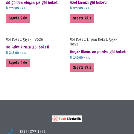
60 gülden oluşan şık gül buketi
özel kırmızı gül buketi
₺
299,00
₺
399,00
+ KDV
+ KDV
Sepete Ekle
Sepete Ekle
Gül Buket, Çiçek : 3020
Gül Buket, Lilyum Buket, Çiçek :
3031
30 Adet kırmızı gül buketi
Beyaz lilyum ve pembe gül buketi
₺
315,00
+ KDV
₺
140,00
+ KDV
Sepete Ekle
Sepete Ekle
(216) 397 1551