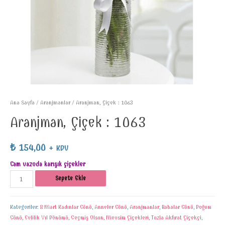
Ana Sayfa
/
Aranjmanlar
/ Aranjman, Çiçek : 1063
Aranjman, Çiçek : 1063
₺
154,00
+ KDV
Cam vazoda karışık çiçekler
Sepete Ekle
Kategoriler:
8 Mart Kadınlar Günü
,
Anneler Günü
,
Aranjmanlar
,
Babalar Günü
,
Doğum
Günü
,
Evlilik Yıl Dönümü
,
Geçmiş Olsun
,
Mevsim Çiçekleri
,
Tuzla Akfırat Çiçekçi
,