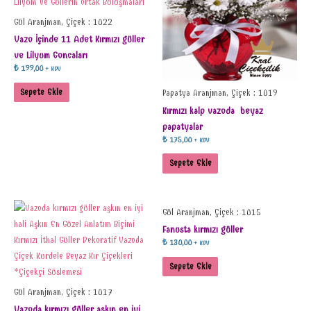
Gül Aranjman, Çiçek : 1022
Vazo İçinde 11 Adet Kırmızı güller
ve Lilyum Goncaları
₺
199,00
+ KDV
Sepete Ekle
Papatya Aranjman, Çiçek : 1019
Kırmızı kalp vazoda beyaz
papatyalar
₺
175,00
+ KDV
Sepete Ekle
Gül Aranjman, Çiçek : 1015
Fanusta kırmızı güller
₺
130,00
+ KDV
Sepete Ekle
Gül Aranjman, Çiçek : 1017
Vazoda kırmızı güller aşkın en iyi