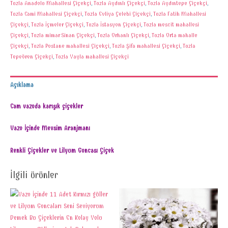
Tuzla Anadolu Mahallesi Çiçekçi
,
Tuzla Aydınlı Çiçekçi
,
Tuzla Aydıntepe Çiçekçi
,
Tuzla Cami Mahallesi Çiçekçi
,
Tuzla Evliya Çelebi Çiçekçi
,
Tuzla Fatih Mahallesi
Çiçekçi
,
Tuzla İçmeler Çiçekçi
,
Tuzla İstasyon Çiçekçi
,
Tuzla mescit mahallesi
Çiçekçi
,
Tuzla mimar Sinan Çiçekçi
,
Tuzla Orhanlı Çiçekçi
,
Tuzla Orta mahalle
Çiçekçi
,
Tuzla Postane mahallesi Çiçekçi
,
Tuzla Şifa mahallesi Çiçekçi
,
Tuzla
Tepeören Çiçekçi
,
Tuzla Yayla mahallesi Çiçekçi
Açıklama
Cam vazoda karışık çiçekler
Vazo İçinde Mevsim Aranjmanı
Renkli Çiçekler ve Lilyum Goncası Çiçek
İlgili ürünler