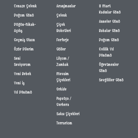
Cenaze Çelenk
Aranjmanlar
8 Mart
Kadınlar Günü
Doğum Günü
Çelenk
Anneler Günü
Düğün-Nikah-
Çiçek
Açılış
Buketleri
Babalar Günü
Geçmiş Olsun
Ferforje
Doğum Günü
Özür Dilerim
Güller
Evlilik Yıl
Dönümü
Seni
Lilyum /
Seviyorum
Zambak
Öğretmenler
Günü
Yeni Bebek
Mevsim
Çiçekleri
Sevgililier Günü
Yeni İş
Orkide
Yıl Dönümü
Papatya /
Gerbera
Saksı Çiçekleri
Terrarium