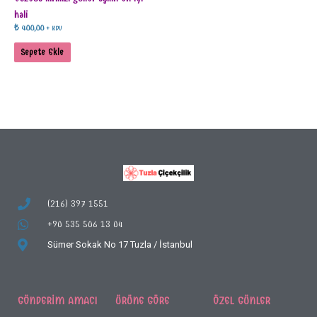
hali
₺
400,00
+ KDV
Sepete Ekle
(216) 397 1551
+90 535 506 13 04
Sümer Sokak No 17
Tuzla / İstanbul
GÖNDERIM AMACI
ÜRÜNE GÖRE
ÖZEL GÜNLER