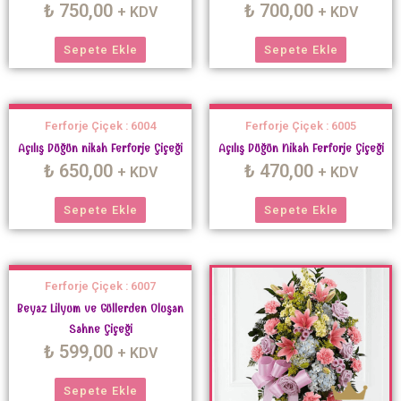
₺
750,00
₺
700,00
+ KDV
+ KDV
Sepete Ekle
Sepete Ekle
Ferforje Çiçek : 6004
Ferforje Çiçek : 6005
Açılış Düğün nikah Ferforje Çiçeği
Açılış Düğün Nikah Ferforje Çiçeği
₺
650,00
₺
470,00
+ KDV
+ KDV
Sepete Ekle
Sepete Ekle
Ferforje Çiçek : 6007
Beyaz Lilyum ve Güllerden Oluşan
Sahne Çiçeği
₺
599,00
+ KDV
Sepete Ekle