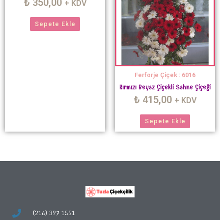
₺
350,00
+ KDV
Sepete Ekle
Ferforje Çiçek : 6016
Kırmızı Beyaz Çiçekli Sahne Çiçeği
₺
415,00
+ KDV
Sepete Ekle
(216) 397 1551