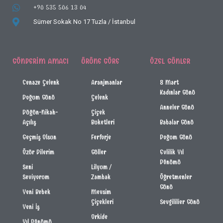
+90 535 506 13 04
Sümer Sokak No 17
Tuzla / İstanbul
GÖNDERIM AMACI
ÜRÜNE GÖRE
ÖZEL GÜNLER
Cenaze Çelenk
Aranjmanlar
8 Mart
Kadınlar Günü
Doğum Günü
Çelenk
Anneler Günü
Düğün-Nikah-
Çiçek
Açılış
Buketleri
Babalar Günü
Geçmiş Olsun
Ferforje
Doğum Günü
Özür Dilerim
Güller
Evlilik Yıl
Dönümü
Seni
Lilyum /
Seviyorum
Zambak
Öğretmenler
Günü
Yeni Bebek
Mevsim
Çiçekleri
Sevgililier Günü
Yeni İş
Orkide
Yıl Dönümü