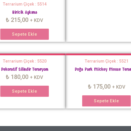
Terrarium Çiçek : 5514
Biricik Aşkıma
₺
215,00
+ KDV
Sepete Ekle
Terrarium Çiçek : 5520
Terrarium Çiçek : 5521
Dekoratif Silindir Teraryum
Doğa Park Mickey Mouse Tera
₺
180,00
+ KDV
₺
175,00
+ KDV
Sepete Ekle
Sepete Ekle