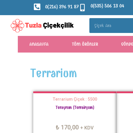
0(535) 506 13 04
0(216) 396 91 87
ANASAYFA
TÜM ÜRÜNLER
GÖND
Terrarium
Terrarium Çiçek : 5500
Terayrum (Terrairyum)
₺
170,00
+ KDV