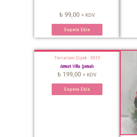
₺
99,00
+ KDV
Sepete Ekle
Terrarium Çiçek : 5513
Armut Villa Şemalı
₺
199,00
+ KDV
Sepete Ekle