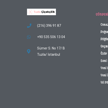
GÖNDER
Cena
(216) 396 91 87
Doğu
+90 535 506 13 04
Düğün
Geçmi
Sümer S. No 17/ B
Özür 
Tuzla/ İstanbul
Seni
Yeni 
Yeni 
Yıl D