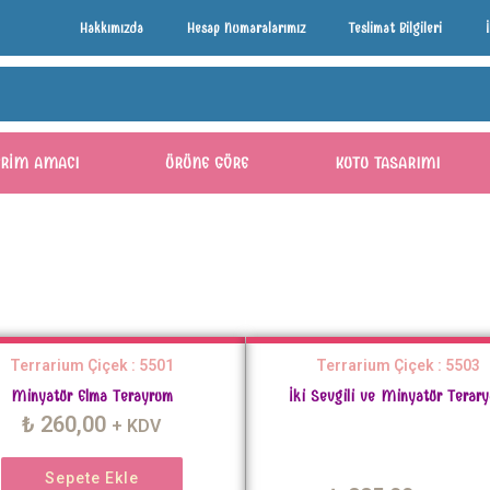
Hakkımızda
Hesap Numaralarımız
Teslimat Bilgileri
ERIM AMACI
ÜRÜNE GÖRE
KUTU TASARIMI
Terrarium Çiçek : 5501
Terrarium Çiçek : 5503
Minyatür Elma Terayrum
İki Sevgili ve Minyatür Terar
₺
260,00
+ KDV
Sepete Ekle