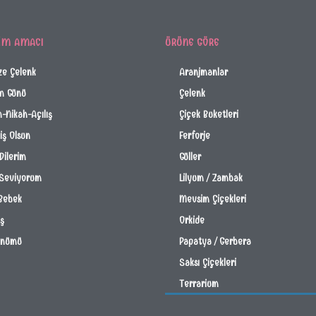
IM AMACI
ÜRÜNE GÖRE
ze Çelenk
Aranjmanlar
m Günü
Çelenk
-Nikah-Açılış
Çiçek Buketleri
ş Olsun
Ferforje
Dilerim
Güller
 Seviyorum
Lilyum / Zambak
Bebek
Mevsim Çiçekleri
İş
Orkide
önümü
Papatya / Gerbera
Saksı Çiçekleri
Terrarium