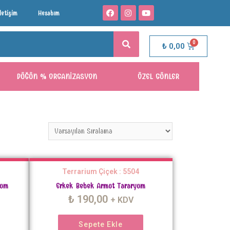
İletişim
Hesabım
₺
0,00
DÜĞÜN % ORGANIZASYON
ÖZEL GÜNLER
Terrarium Çiçek : 5504
yum
Erkek Bebek Armut Tararyum
₺
190,00
+ KDV
Sepete Ekle