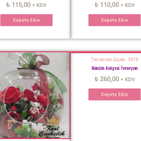
₺
115,00
₺
110,00
+ KDV
+ KDV
Sepete Ekle
Sepete Ekle
Terrarium Çiçek : 5515
İkimizin Bahçesi Teraryum
₺
260,00
+ KDV
Sepete Ekle