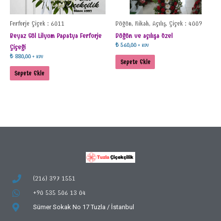
Ferforje Çiçek : 6011
Düğün, Nikah, Açılış, Çiçek : 4009
Beyaz Gül Lilyum Papatya Ferforje
Düğün ve açılışa özel
₺
560,00
+ KDV
Çiçeği
₺
880,00
+ KDV
Sepete Ekle
Sepete Ekle
(216) 397 1551
+90 535 506 13 04
Sümer Sokak No 17
Tuzla / İstanbul