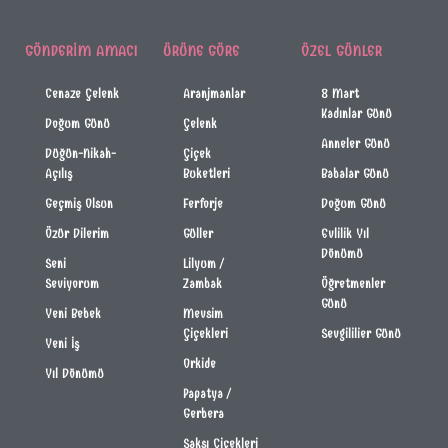
GÖNDERIM AMACI
ÜRÜNE GÖRE
ÖZEL GÜNLER
Cenaze Çelenk
Aranjmanlar
8 Mart
Kadınlar Günü
Doğum Günü
Çelenk
Anneler Günü
Düğün-Nikah-
Çiçek
Açılış
Buketleri
Babalar Günü
Geçmiş Olsun
Ferforje
Doğum Günü
Özür Dilerim
Güller
Evlilik Yıl
Dönümü
Seni
Lilyum /
Seviyorum
Zambak
Öğretmenler
Günü
Yeni Bebek
Mevsim
Çiçekleri
Sevgililier Günü
Yeni İş
Orkide
Yıl Dönümü
Papatya /
Gerbera
Saksı Çiçekleri