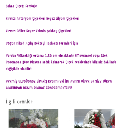
Sahne Çiçeği Ferforje
Kırmızı Antoryum Çiçekleri Beyaz Lilyum Çiçekleri
Kırmızı Güller Beyaz Kokulu Şebboy Çiçekleri
Düğün Nikah Açılış Kokteyl Toplantı Törenleri İçin
Yerden Yüksekliği ortama 1,50 cm olmaktadır (Mevsimsel veya Stok
Durumuna göre Dizayna sadık kalınarak Çiçek renklerinde bilginiz dahilinde
değişiklik olabilir)
VERMİŞ OLDUĞUNUZ SİPARİŞ RESİMDEKİ İLE AYNISI GİDER ve SİZE TÖREN
ALANINDAN RESİM OLARAK GÖNDERMEKTEYİZ
İlgili ürünler