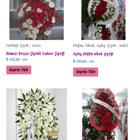
Ferforje Çiçek : 6016
Düğün, Nikah, Açılış, Çiçek : 4002
Kırmızı Beyaz Çiçekli Sahne Çiçeği
Açılış düğün nikah çiçeği
₺
415,00
+ KDV
₺
530,00
+ KDV
Sepete Ekle
Sepete Ekle