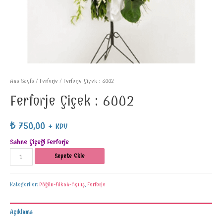
Ana Sayfa
/
Ferforje
/ Ferforje Çiçek : 6002
Ferforje Çiçek : 6002
₺
750,00
+ KDV
Sahne Çiçeği Ferforje
Sepete Ekle
Kategoriler:
Düğün-Nikah-Açılış
,
Ferforje
Açıklama