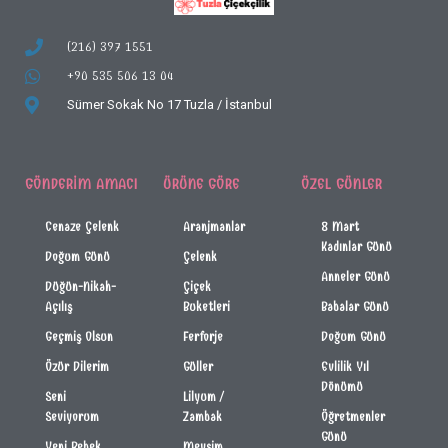
(216) 397 1551
+90 535 506 13 04
Sümer Sokak No 17
Tuzla / İstanbul
GÖNDERIM AMACI
ÜRÜNE GÖRE
ÖZEL GÜNLER
Cenaze Çelenk
Aranjmanlar
8 Mart
Kadınlar Günü
Doğum Günü
Çelenk
Anneler Günü
Düğün-Nikah-
Çiçek
Açılış
Buketleri
Babalar Günü
Geçmiş Olsun
Ferforje
Doğum Günü
Özür Dilerim
Güller
Evlilik Yıl
Dönümü
Seni
Lilyum /
Seviyorum
Zambak
Öğretmenler
Günü
Yeni Bebek
Mevsim