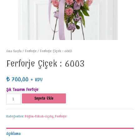
Ana Sayfa
/
Ferforje
/ Ferforje Çiçek : 6003
Ferforje Çiçek : 6003
₺
700,00
+ KDV
Şık Tasarım Ferfoje
Sepete Ekle
Kategoriler:
Düğün-Nikah-Açılış
,
Ferforje
Açıklama