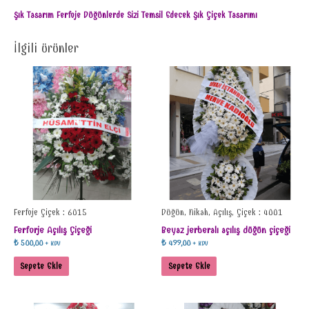
Şık Tasarım Ferfoje Düğünlerde Sizi Temsil Edecek Şık Çiçek Tasarımı
İlgili ürünler
Ferfoje Çiçek : 6015
Düğün, Nikah, Açılış, Çiçek : 4001
Ferforje Açılış Çiçeği
Beyaz jerberalı açılış düğün çiçeği
₺
500,00
₺
499,00
+ KDV
+ KDV
Sepete Ekle
Sepete Ekle