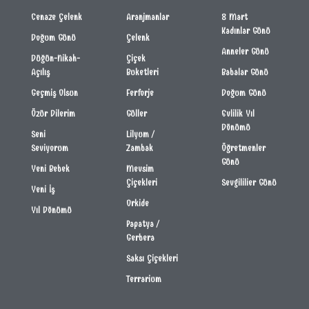
Cenaze Çelenk
Aranjmanlar
8 Mart
Kadınlar Günü
Doğum Günü
Çelenk
Anneler Günü
Düğün-Nikah-
Çiçek
Açılış
Buketleri
Babalar Günü
Geçmiş Olsun
Ferforje
Doğum Günü
Özür Dilerim
Güller
Evlilik Yıl
Dönümü
Seni
Lilyum /
Seviyorum
Zambak
Öğretmenler
Günü
Yeni Bebek
Mevsim
Çiçekleri
Sevgililier Günü
Yeni İş
Orkide
Yıl Dönümü
Papatya /
Gerbera
Saksı Çiçekleri
Terrarium