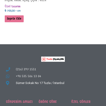
Düğün, Nikah, Açılış, Çiçek : 4014
Özel tasarım
₺
700,00
+ KDV
Sepete Ekle
(216) 397 1551
+90 535 506 13 04
Sümer Sokak No 17
Tuzla / İstanbul
GÖNDERIM AMACI
ÜRÜNE GÖRE
ÖZEL GÜNLER