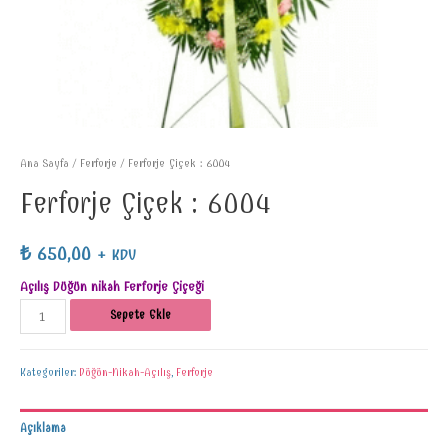
Ana Sayfa
/
Ferforje
/ Ferforje Çiçek : 6004
Ferforje Çiçek : 6004
₺
650,00
+ KDV
Açılış Düğün nikah Ferforje Çiçeği
Sepete Ekle
Kategoriler:
Düğün-Nikah-Açılış
,
Ferforje
Açıklama