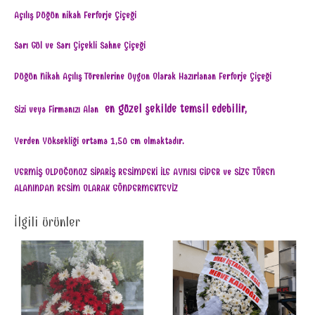
Açılış Düğün nikah Ferforje Çiçeği
Sarı Gül ve Sarı Çiçekli Sahne Çiçeği
Düğün Nikah Açılış Törenlerine Uygun Olarak Hazırlanan Ferforje Çiçeği
en güzel şekilde temsil edebilir,
Sizi veya Firmanızı Alan
Yerden Yüksekliği ortama 1,50 cm olmaktadır.
VERMİŞ OLDUĞUNUZ SİPARİŞ RESİMDEKİ İLE AYNISI GİDER ve SİZE TÖREN
ALANINDAN RESİM OLARAK GÖNDERMEKTEYİZ
İlgili ürünler