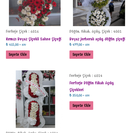
Ferforje Çiçek : 6016
Düğün, Nikah, Açılış, Çiçek : 4001
Kırmızı Beyaz Çiçekli Sahne Çiçeği
Beyaz jerberalı açılış düğün çiçeği
₺
415,00
₺
499,00
+ KDV
+ KDV
Sepete Ekle
Sepete Ekle
Ferforje Çiçek : 6014
Ferforje Düğün Nikah Açılış
Çiçekleri
₺
350,00
+ KDV
Sepete Ekle