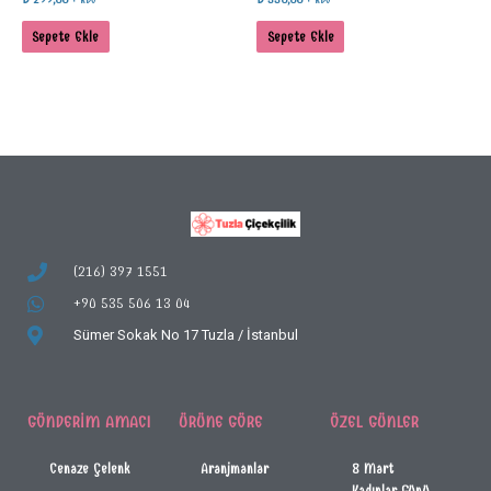
+ KDV
+ KDV
Sepete Ekle
Sepete Ekle
(216) 397 1551
+90 535 506 13 04
Sümer Sokak No 17
Tuzla / İstanbul
GÖNDERIM AMACI
ÜRÜNE GÖRE
ÖZEL GÜNLER
Cenaze Çelenk
Aranjmanlar
8 Mart
Kadınlar Günü