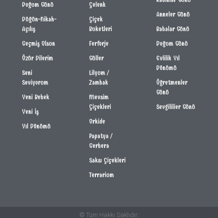
Doğum Günü
Çelenk
Anneler Günü
Düğün-Nikah-
Çiçek
Açılış
Buketleri
Babalar Günü
Geçmiş Olsun
Ferforje
Doğum Günü
Özür Dilerim
Güller
Evlilik Yıl
Dönümü
Seni
Lilyum /
Seviyorum
Zambak
Öğretmenler
Günü
Yeni Bebek
Mevsim
Çiçekleri
Sevgililier Günü
Yeni İş
Orkide
Yıl Dönümü
Papatya /
Gerbera
Saksı Çiçekleri
Terrarium
© Tüm Hakkı Saklıdır.