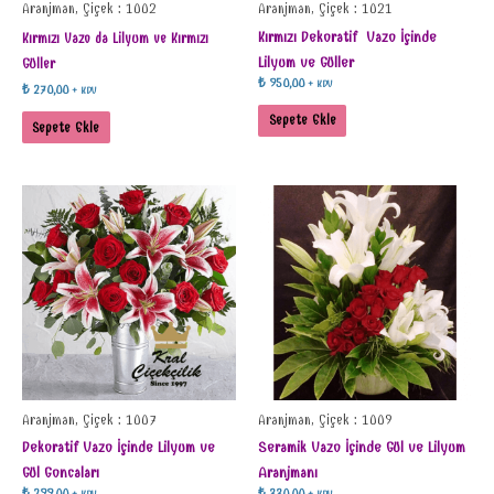
Aranjman, Çiçek : 1002
Aranjman, Çiçek : 1021
Kırmızı Dekoratif Vazo İçinde
Kırmızı Vazo da Lilyum ve Kırmızı
Lilyum ve Güller
Güller
₺
950,00
+ KDV
₺
270,00
+ KDV
Sepete Ekle
Sepete Ekle
Aranjman, Çiçek : 1007
Aranjman, Çiçek : 1009
Dekoratif Vazo İçinde Lilyum ve
Seramik Vazo İçinde Gül ve Lilyum
Gül Goncaları
Aranjmanı
₺
299,00
₺
330,00