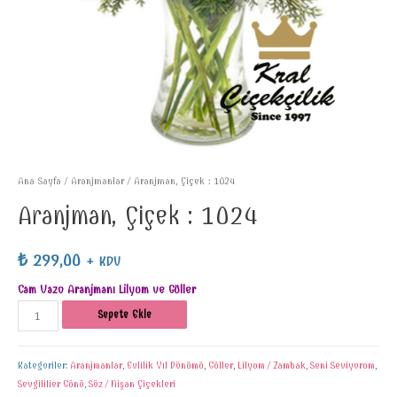
Ana Sayfa
/
Aranjmanlar
/ Aranjman, Çiçek : 1024
Aranjman, Çiçek : 1024
₺
299,00
+ KDV
Cam Vazo Aranjmanı Lilyum ve Güller
Sepete Ekle
Kategoriler:
Aranjmanlar
,
Evlilik Yıl Dönümü
,
Güller
,
Lilyum / Zambak
,
Seni Seviyorum
,
Sevgililier Günü
,
Söz / Nişan Çiçekleri