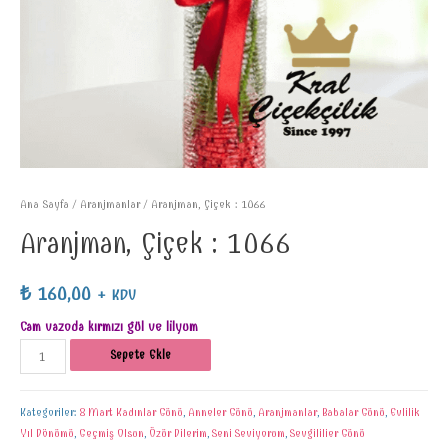
Ana Sayfa
/
Aranjmanlar
/ Aranjman, Çiçek : 1066
Aranjman, Çiçek : 1066
₺
160,00
+ KDV
Cam vazoda kırmızı gül ve lilyum
Sepete Ekle
Kategoriler:
8 Mart Kadınlar Günü
,
Anneler Günü
,
Aranjmanlar
,
Babalar Günü
,
Evlilik
Yıl Dönümü
,
Geçmiş Olsun
,
Özür Dilerim
,
Seni Seviyorum
,
Sevgililier Günü