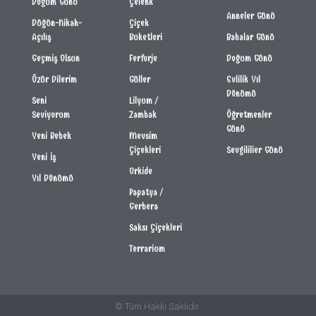
Doğum Günü
Çelenk
Anneler Günü
Düğün-Nikah-
Çiçek
Açılış
Buketleri
Babalar Günü
Geçmiş Olsun
Ferforje
Doğum Günü
Özür Dilerim
Güller
Evlilik Yıl
Dönümü
Seni
Lilyum /
Seviyorum
Zambak
Öğretmenler
Günü
Yeni Bebek
Mevsim
Çiçekleri
Sevgililier Günü
Yeni İş
Orkide
Yıl Dönümü
Papatya /
Gerbera
Saksı Çiçekleri
Terrarium
© Tüm Hakkı Saklıdır.