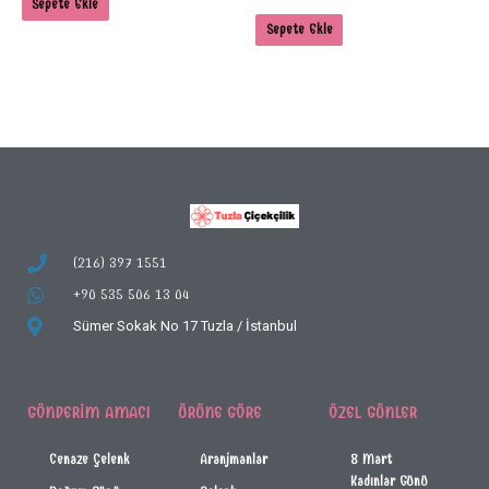
Sepete Ekle
Sepete Ekle
(216) 397 1551
+90 535 506 13 04
Sümer Sokak No 17
Tuzla / İstanbul
GÖNDERIM AMACI
ÜRÜNE GÖRE
ÖZEL GÜNLER
Cenaze Çelenk
Aranjmanlar
8 Mart
Kadınlar Günü