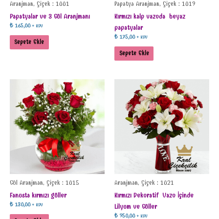
Aranjman, Çiçek : 1001
Papatya Aranjman, Çiçek : 1019
Papatyalar ve 3 Gül Aranjmanı
Kırmızı kalp vazoda beyaz
₺
165,00
+ KDV
papatyalar
₺
175,00
+ KDV
Sepete Ekle
Sepete Ekle
Gül Aranjman, Çiçek : 1015
Aranjman, Çiçek : 1021
Fanusta kırmızı güller
Kırmızı Dekoratif Vazo İçinde
₺
130,00
+ KDV
Lilyum ve Güller
₺
950,00
+ KDV