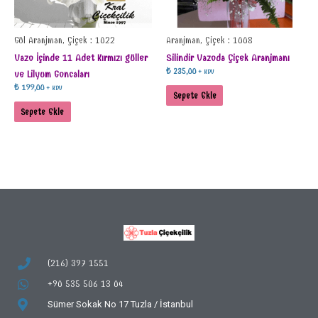
Gül Aranjman, Çiçek : 1022
Aranjman, Çiçek : 1008
Vazo İçinde 11 Adet Kırmızı güller
Silindir Vazoda Çiçek Aranjmanı
₺
235,00
+ KDV
ve Lilyum Goncaları
₺
199,00
+ KDV
Sepete Ekle
Sepete Ekle
(216) 397 1551
+90 535 506 13 04
Sümer Sokak No 17
Tuzla / İstanbul