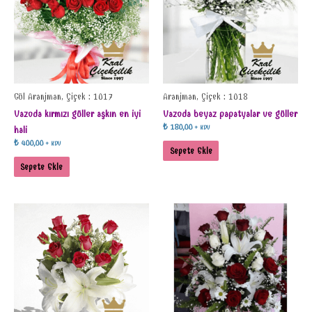
Gül Aranjman, Çiçek : 1017
Aranjman, Çiçek : 1018
Vazoda kırmızı güller aşkın en iyi
Vazoda beyaz papatyalar ve güller
₺
180,00
+ KDV
hali
₺
400,00
+ KDV
Sepete Ekle
Sepete Ekle