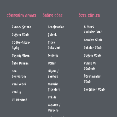
GÖNDERIM AMACI
ÜRÜNE GÖRE
ÖZEL GÜNLER
Cenaze Çelenk
Aranjmanlar
8 Mart
Kadınlar Günü
Doğum Günü
Çelenk
Anneler Günü
Düğün-Nikah-
Çiçek
Açılış
Buketleri
Babalar Günü
Geçmiş Olsun
Ferforje
Doğum Günü
Özür Dilerim
Güller
Evlilik Yıl
Dönümü
Seni
Lilyum /
Seviyorum
Zambak
Öğretmenler
Günü
Yeni Bebek
Mevsim
Çiçekleri
Sevgililier Günü
Yeni İş
Orkide
Yıl Dönümü
Papatya /
Gerbera