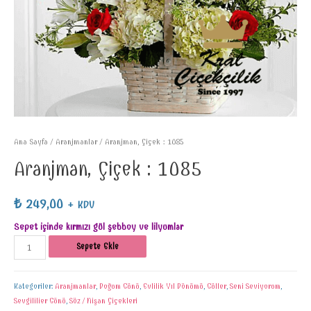
Ana Sayfa
/
Aranjmanlar
/ Aranjman, Çiçek : 1085
Aranjman, Çiçek : 1085
₺
249,00
+ KDV
Sepet içinde kırmızı gül şebboy ve lilyumlar
Sepete Ekle
Kategoriler:
Aranjmanlar
,
Doğum Günü
,
Evlilik Yıl Dönümü
,
Güller
,
Seni Seviyorum
,
Sevgililier Günü
,
Söz / Nişan Çiçekleri