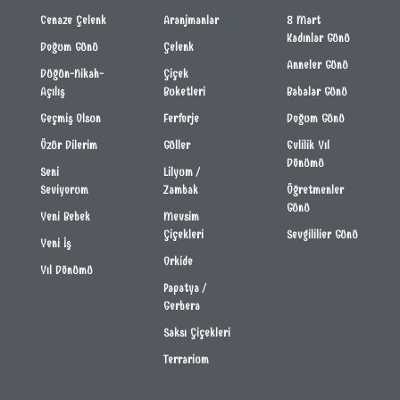
Cenaze Çelenk
Aranjmanlar
8 Mart
Kadınlar Günü
Doğum Günü
Çelenk
Anneler Günü
Düğün-Nikah-
Çiçek
Açılış
Buketleri
Babalar Günü
Geçmiş Olsun
Ferforje
Doğum Günü
Özür Dilerim
Güller
Evlilik Yıl
Dönümü
Seni
Lilyum /
Seviyorum
Zambak
Öğretmenler
Günü
Yeni Bebek
Mevsim
Çiçekleri
Sevgililier Günü
Yeni İş
Orkide
Yıl Dönümü
Papatya /
Gerbera
Saksı Çiçekleri
Terrarium