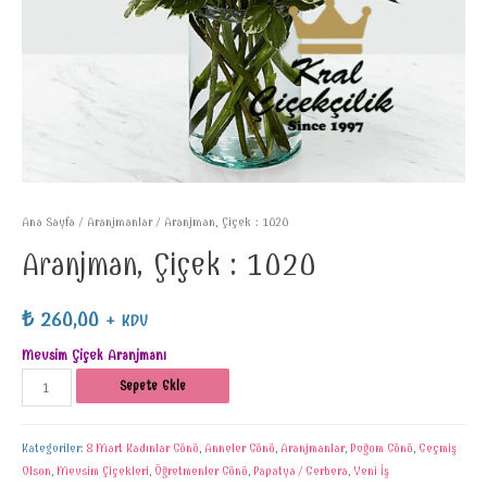
Ana Sayfa
/
Aranjmanlar
/ Aranjman, Çiçek : 1020
Aranjman, Çiçek : 1020
₺
260,00
+ KDV
Mevsim Çiçek Aranjmanı
Sepete Ekle
Kategoriler:
8 Mart Kadınlar Günü
,
Anneler Günü
,
Aranjmanlar
,
Doğum Günü
,
Geçmiş
Olsun
,
Mevsim Çiçekleri
,
Öğretmenler Günü
,
Papatya / Gerbera
,
Yeni İş