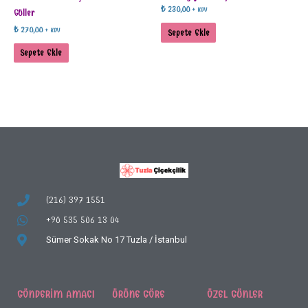
₺
230,00
+ KDV
Güller
₺
270,00
+ KDV
Sepete Ekle
Sepete Ekle
(216) 397 1551
+90 535 506 13 04
Sümer Sokak No 17
Tuzla / İstanbul
GÖNDERIM AMACI
ÜRÜNE GÖRE
ÖZEL GÜNLER