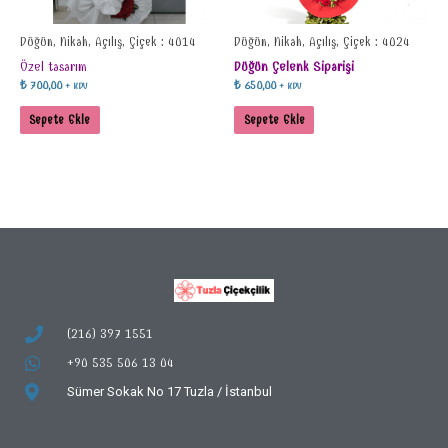
Düğün, Nikah, Açılış, Çiçek : 4014
Düğün, Nikah, Açılış, Çiçek : 4024
Özel tasarım
Düğün Çelenk Siparişi
₺
700,00
₺
650,00
+ KDV
+ KDV
Sepete Ekle
Sepete Ekle
(216) 397 1551
+90 535 506 13 04
Sümer Sokak No 17
Tuzla / İstanbul