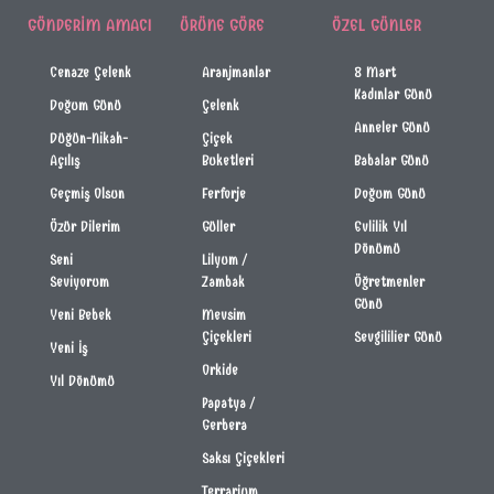
GÖNDERIM AMACI
ÜRÜNE GÖRE
ÖZEL GÜNLER
Cenaze Çelenk
Aranjmanlar
8 Mart
Kadınlar Günü
Doğum Günü
Çelenk
Anneler Günü
Düğün-Nikah-
Çiçek
Açılış
Buketleri
Babalar Günü
Geçmiş Olsun
Ferforje
Doğum Günü
Özür Dilerim
Güller
Evlilik Yıl
Dönümü
Seni
Lilyum /
Seviyorum
Zambak
Öğretmenler
Günü
Yeni Bebek
Mevsim
Çiçekleri
Sevgililier Günü
Yeni İş
Orkide
Yıl Dönümü
Papatya /
Gerbera
Saksı Çiçekleri
Terrarium