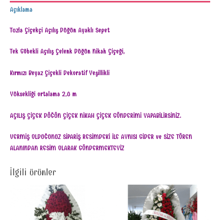
Açıklama
Tuzla Çiçekçi Açılış Düğün Ayaklı Sepet
Tek Göbekli Açılış Çelenk Düğün Nikah Çiçeği,
Kırmızı Beyaz Çiçekli Dekoratif Yeşillikli
Yüksekliği ortalama 2,0 m
AÇILIŞ ÇİÇEK DÜĞÜN ÇİÇEK NİKAH ÇİÇEK GÖNDERİMİ YAPABİLİRSİNİZ.
VERMİŞ OLDUĞUNUZ SİPARİŞ RESİMDEKİ İLE AYNISI GİDER ve SİZE TÖREN
ALANINDAN RESİM OLARAK GÖNDERMEKTEYİZ
İlgili ürünler