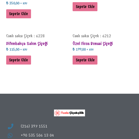
₺
250,00
+ KDV
Sepete Ekle
Sepete Ekle
Canlı saksı Çiçek : 6228
Canlı saksı Çiçek : 6212
Difenbahya Salon Çiçeği
Özel Ficus Bonsai Çiçeği
₺
115,00
₺
199,00
+ KDV
+ KDV
Sepete Ekle
Sepete Ekle
(216) 397 1551
+90 535 506 13 04