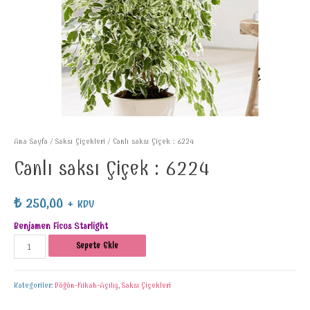
Ana Sayfa
/
Saksı Çiçekleri
/ Canlı saksı Çiçek : 6224
Canlı saksı Çiçek : 6224
₺
250,00
+ KDV
Benjamen Ficus Starlight
Sepete Ekle
Kategoriler:
Düğün-Nikah-Açılış
,
Saksı Çiçekleri