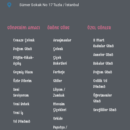
Sümer Sokak No 17
Tuzla / İstanbul
GÖNDERIM AMACI
ÜRÜNE GÖRE
ÖZEL GÜNLER
Cenaze Çelenk
Aranjmanlar
8 Mart
Kadınlar Günü
Doğum Günü
Çelenk
Anneler Günü
Düğün-Nikah-
Çiçek
Açılış
Buketleri
Babalar Günü
Geçmiş Olsun
Ferforje
Doğum Günü
Özür Dilerim
Güller
Evlilik Yıl
Dönümü
Seni
Lilyum /
Seviyorum
Zambak
Öğretmenler
Günü
Yeni Bebek
Mevsim
Çiçekleri
Sevgililier Günü
Yeni İş
Orkide
Yıl Dönümü
Papatya /