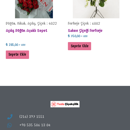
Düğün, Nikah, Açılış, Çiçek : 4022
Ferforje Çiçek : 6002
Açılış Düğün Ayaklı Sepet
Sahne Çiçeği Ferforje
₺
750,00
+ KDV
₺
285,00
+ KDV
Sepete Ekle
Sepete Ekle
(216) 397 1551
+90 535 506 13 04