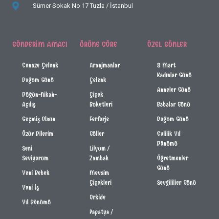
Sümer Sokak No 17
Tuzla / İstanbul
GÖNDERIM AMACI
ÜRÜNE GÖRE
ÖZEL GÜNLER
Cenaze Çelenk
Aranjmanlar
8 Mart
Kadınlar Günü
Doğum Günü
Çelenk
Anneler Günü
Düğün-Nikah-
Çiçek
Açılış
Buketleri
Babalar Günü
Geçmiş Olsun
Ferforje
Doğum Günü
Özür Dilerim
Güller
Evlilik Yıl
Dönümü
Seni
Lilyum /
Seviyorum
Zambak
Öğretmenler
Günü
Yeni Bebek
Mevsim
Çiçekleri
Sevgililier Günü
Yeni İş
Orkide
Yıl Dönümü
Papatya /