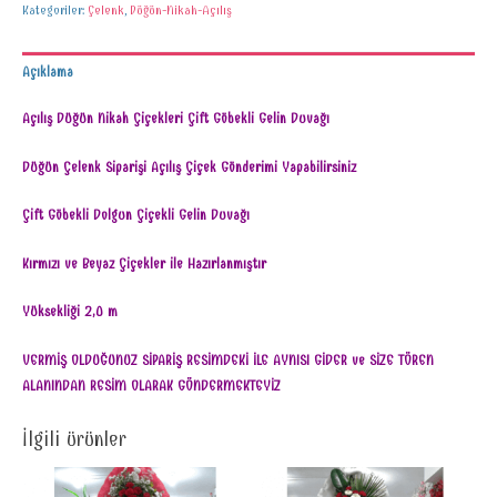
Kategoriler:
Çelenk
,
Düğün-Nikah-Açılış
Açıklama
Açılış Düğün Nikah Çiçekleri Çift Göbekli Gelin Duvağı
Düğün Çelenk Siparişi Açılış Çiçek Gönderimi Yapabilirsiniz
Çift Göbekli Dolgun Çiçekli Gelin Duvağı
Kırmızı ve Beyaz Çiçekler ile Hazırlanmıştır
Yüksekliği 2,0 m
VERMİŞ OLDUĞUNUZ SİPARİŞ RESİMDEKİ İLE AYNISI GİDER ve SİZE TÖREN
ALANINDAN RESİM OLARAK GÖNDERMEKTEYİZ
İlgili ürünler