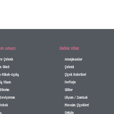
IM AMACI
ÜRÜNE GÖRE
ze Çelenk
Aranjmanlar
m Günü
Çelenk
-Nikah-Açılış
Çiçek Buketleri
ş Olsun
Ferforje
Dilerim
Güller
 Seviyorum
Lilyum / Zambak
Bebek
Mevsim Çiçekleri
İş
Orkide