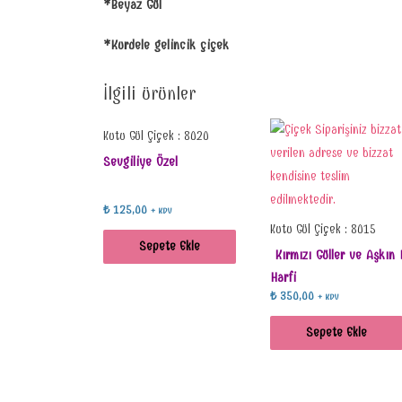
*Beyaz Gül
*Kurdele gelincik çiçek
İlgili ürünler
Kutu Gül Çiçek : 8020
Sevgiliye Özel
₺
125,00
+ KDV
Kutu Gül Çiçek : 8015
Sepete Ekle
Kırmızı Güller ve Aşkın 
Harfi
₺
350,00
+ KDV
Sepete Ekle