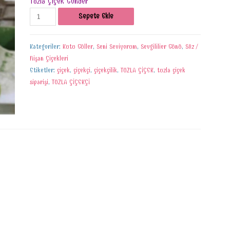
Tuzla Çiçek Gönder
Sepete Ekle
Kategoriler:
Kutu Güller
,
Seni Seviyorum
,
Sevgililier Günü
,
Söz /
Nişan Çiçekleri
Etiketler:
çiçek
,
çiçekçi
,
çiçekçilik
,
TUZLA ÇİÇEK
,
tuzla çiçek
siparişi
,
TUZLA ÇİÇEKÇİ