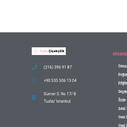
GÖNDER
Cena
(216) 396 91 87
Doğu
+90 535 506 13 04
Düğün
Geçmi
Sümer S. No 17/ B
Özür 
Tuzla/ İstanbul
Seni
Yeni 
Yeni 