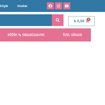
İletişim
Hesabım
₺
0,00
DÜĞÜN % ORGANIZASYON
ÖZEL GÜNLER