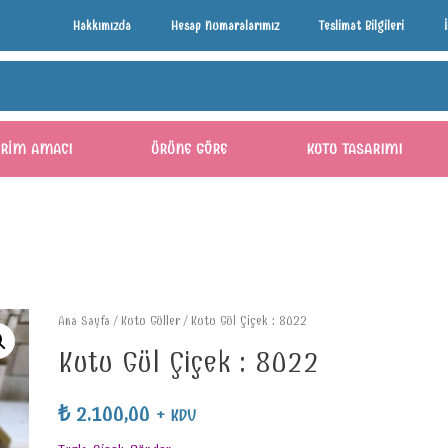
Hakkımızda
Hesap Numaralarımız
Teslimat Bilgileri
ERIM AMACI
ÜRÜNE GÖRE
KUTU TASARIMI
Ana Sayfa
/
Kutu Güller
/ Kutu Gül Çiçek : 8022
Kutu Gül Çiçek : 8022
₺
2.100,00
+ KDV