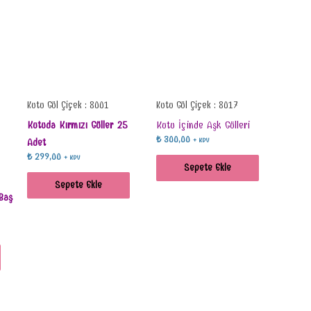
Kutu Gül Çiçek : 8001
Kutu Gül Çiçek : 8017
Kutuda Kırmızı Güller 25
Kutu İçinde Aşk Gülleri
₺
300,00
Adet
+ KDV
₺
299,00
+ KDV
Sepete Ekle
Sepete Ekle
Baş