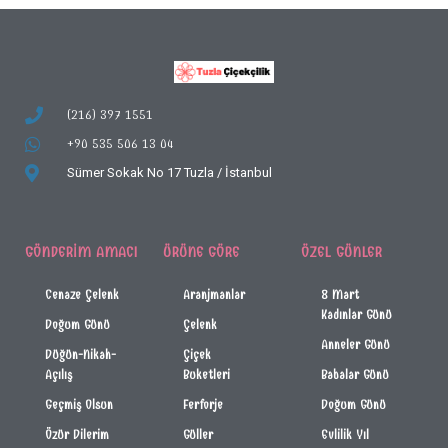
(216) 397 1551
+90 535 506 13 04
Sümer Sokak No 17
Tuzla / İstanbul
GÖNDERIM AMACI
ÜRÜNE GÖRE
ÖZEL GÜNLER
Cenaze Çelenk
Aranjmanlar
8 Mart
Kadınlar Günü
Doğum Günü
Çelenk
Anneler Günü
Düğün-Nikah-
Çiçek
Açılış
Buketleri
Babalar Günü
Geçmiş Olsun
Ferforje
Doğum Günü
Özür Dilerim
Güller
Evlilik Yıl